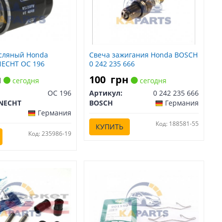
сляный Honda
Свеча зажигания Honda BOSCH
NECHT OC 196
0 242 235 666
н
100
грн
сегодня
сегодня
OC 196
Артикул:
0 242 235 666
NECHT
BOSCH
Германия
Германия
Код: 188581-55
КУПИТЬ
Код: 235986-19