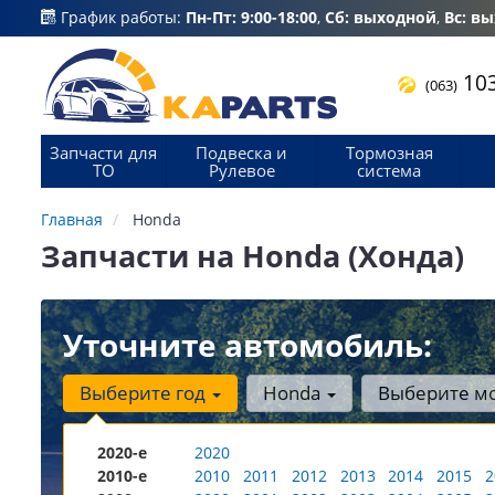
График работы:
Пн-Пт: 9:00-18:00
,
Сб: выходной
,
Вс: в
103
(063)
Запчасти для
Подвеска и
Тормозная
ТО
Рулевое
система
Главная
Honda
Запчасти на Honda (Хонда)
Уточните автомобиль:
Выберите год
Honda
Выберите м
2020-е
2020
2010-е
2010
2011
2012
2013
2014
2015
2