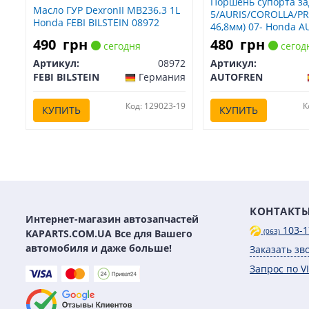
Поршень супорта за
Масло ГУР DexronII MB236.3 1L
5/AURIS/COROLLA/PRI
Honda FEBI BILSTEIN 08972
46,8мм) 07- Honda 
D025120
490
грн
480
грн
сегодня
сегод
Артикул:
08972
Артикул:
FEBI BILSTEIN
Германия
AUTOFREN
Код: 129023-19
К
КУПИТЬ
КУПИТЬ
КОНТАКТ
Интернет-магазин автозапчастей
103-1
KAPARTS.COM.UA Все для Вашего
(063)
автомобиля и даже больше!
Заказать зв
Запрос по V