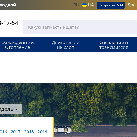
ыходной
RU
UA
Дост
Запрос по VIN
-17-54
Охлаждение и
Двигатель и
Сцепление и
Отопление
Выхлоп
трансмиссия
одель
016
2017
2018
2019