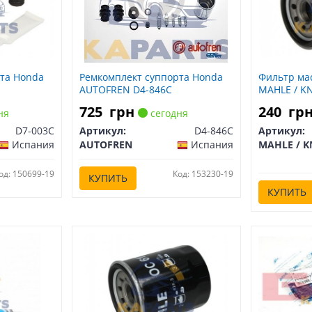
та Honda
Ремкомплект суппорта Honda
Фильтр ма
AUTOFREN D4-846C
MAHLE / K
725
грн
240
гр
ня
сегодня
D7-003C
Артикул:
D4-846C
Артикул:
Испания
AUTOFREN
Испания
MAHLE / K
од: 150699-19
Код: 153230-19
КУПИТЬ
КУПИТЬ