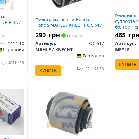
Ремкомпле
 мл
Фильтр масляный Honda
суппорта 
CTOR REINZ
Honda MAHLE / KNECHT OC 617
болтом Hon
0006/S
290
грн
465
гр
ня
сегодня
70-31414-10
Артикул:
OC 617
Артикул:
Германия
MAHLE / KNECHT
MEYLE
Германия
од: 202410-19
КУПИТЬ
Код: 221194-53
КУПИТЬ