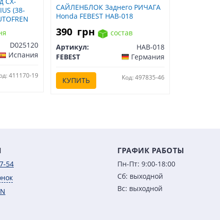
д CX-
САЙЛЕНБЛОК Заднего РИЧАГА
US (38-
Honda FEBEST HAB-018
AUTOFREN
390
грн
ня
состав
D025120
Артикул:
HAB-018
Испания
FEBEST
Германия
од: 411170-19
Код: 497835-46
КУПИТЬ
Ы
ГРАФИК РАБОТЫ
7-54
Пн-Пт: 9:00-18:00
Сб: выходной
онок
Вс: выходной
IN