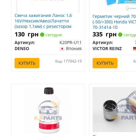
Свеча зажигания Ланос 1,6
Герметик черний 70
16V/Нексия/Авео/Лачетти
(-50/+300) Honda VI
(зазор 1,1мм) с резистором
70-31414-10
(1шт) (кратно 4) D14 DENSO
130
грн
335
грн
сегодня
сегод
Honda DENSO K20PR-U11
Артикул:
K20PR-U11
Артикул:
DENSO
Япония
VICTOR REINZ
Код: 177942-19
К
КУПИТЬ
КУПИТЬ