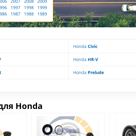
006
2007
2008
2009
996
1997
1998
1999
986
1987
1988
1989
Honda
Civic
V
Honda
HR-V
t
Honda
Prelude
для Honda