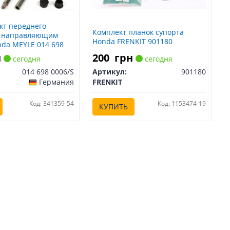
кт переднего
Комплект планок супорта
с направляющим
Honda FRENKIT 901180
da MEYLE 014 698
н
200
грн
сегодня
сегодня
014 698 0006/S
Артикул:
901180
Германия
FRENKIT
Код: 341359-54
Код: 1153474-19
КУПИТЬ