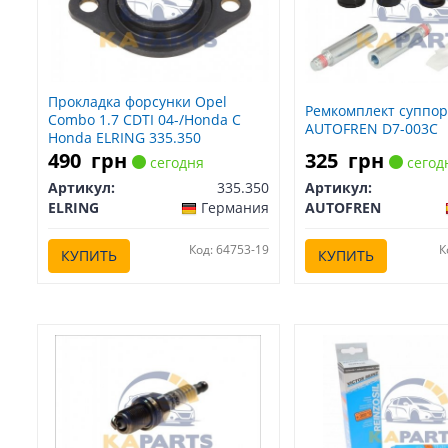
Прокладка форсунки Opel
Ремкомплект суппор
Combo 1.7 CDTI 04-/Honda C
AUTOFREN D7-003C
Honda ELRING 335.350
490
грн
325
грн
сегодня
сегод
Артикул:
335.350
Артикул:
ELRING
Германия
AUTOFREN
Код: 64753-19
К
КУПИТЬ
КУПИТЬ