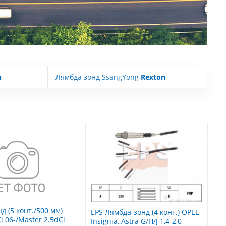
n
Лямбда зонд SsangYong
Rexton
д (5 конт./500 мм)
EPS Лямбда-зонд (4 конт.) OPEL
Ci 06-/Master 2.5dCi
Insignia, Astra G/H/J 1,4-2,0