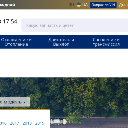
ыходной
RU
UA
Дост
Запрос по VIN
-17-54
Охлаждение и
Двигатель и
Сцепление и
Отопление
Выхлоп
трансмиссия
е модель
016
2017
2018
2019