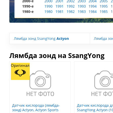
2000-е
2000
2001
2002
2003
2004
2005
2
1990-е
1990
1991
1992
1993
1994
1995
1
1980-е
1980
1981
1982
1983
1984
1985
1
Лямбда зонд SsangYong
Actyon
Лямбда зо
Лямбда зонд на SsangYong
Оригинал
Датчик кислорода (лямбда-
Датчик кислорода дл
зонд) Actyon, Actyon Sports
SsangYong Actyon (10-