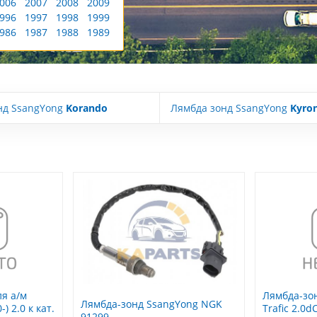
006
2007
2008
2009
996
1997
1998
1999
986
1987
1988
1989
нд SsangYong
Korando
Лямбда зонд SsangYong
Kyro
я а/м
Лямбда-зон
Лямбда-зонд SsangYong NGK
) 2.0 к кат.
Trafic 2.0d
91299