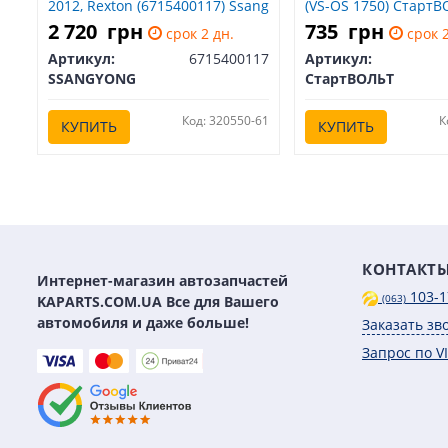
2012, Rexton (6715400117) Ssang
(VS-OS 1750) Старт
Yong SsangYong SSANGYONG
SsangYong СтартВО
2 720
грн
735
грн
срок 2 дн.
срок 2
6715400117
1750
Артикул:
6715400117
Артикул:
SSANGYONG
СтартВОЛЬТ
Код: 320550-61
К
КУПИТЬ
КУПИТЬ
КОНТАКТ
Интернет-магазин автозапчастей
103-1
KAPARTS.COM.UA Все для Вашего
(063)
автомобиля и даже больше!
Заказать зв
Запрос по V