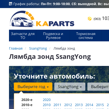
График работы:
Пн-Пт: 9:00-18:00
,
Сб: выходной
,
Вс: в
103
(063)
Запчасти для
Подвеска и
Тормозная
ТО
Рулевое
система
Главная
SsangYong
Лямбда зонд
Лямбда зонд SsangYong
Уточните автомобиль:
Выберите год
SsangYong
Выберит
2020-е
2020
2010-е
2010
2011
2012
2013
2014
2015
2