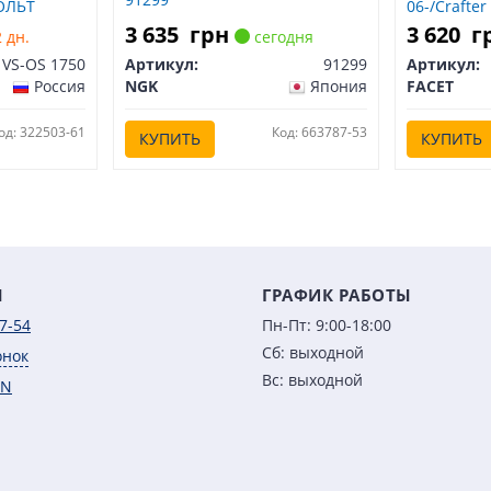
ВОЛЬТ
06-/Crafter
ЛЬТ VS-OS
2.0D 10- S
3 635
грн
3 620
г
 дн.
сегодня
10.8404
VS-OS 1750
Артикул:
91299
Артикул:
Россия
NGK
Япония
FACET
од: 322503-61
Код: 663787-53
КУПИТЬ
КУПИТЬ
Ы
ГРАФИК РАБОТЫ
7-54
Пн-Пт: 9:00-18:00
Сб: выходной
онок
Вс: выходной
IN