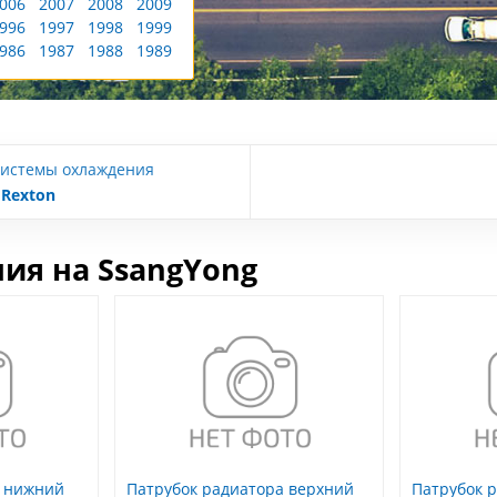
006
2007
2008
2009
996
1997
1998
1999
986
1987
1988
1989
системы охлаждения
Rexton
ия на SsangYong
а нижний
Патрубок радиатора верхний
Патрубок 