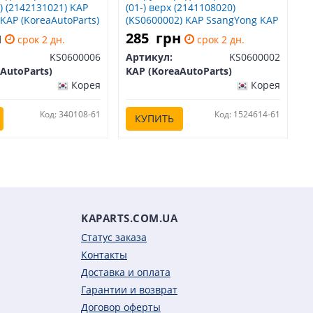
) (2142131021) KAP
(01-) верх (2141108020)
KAP (KoreaAutoParts)
(KS0600002) KAP SsangYong KAP
(KoreaAutoParts) KS0600002
н
285
грн
срок 2 дн.
срок 2 дн.
KS0600006
Артикул:
KS0600002
AutoParts)
KAP (KoreaAutoParts)
Корея
Корея
Код: 340108-61
Код: 1524614-61
КУПИТЬ
KAPARTS.COM.UA
Статус заказа
Контакты
Доставка и оплата
Гарантии и возврат
Договор оферты