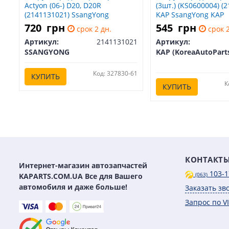
Actyon (06-) D20, D20R
(3шт.) (KS0600004) (
(2141131021) SsangYong
KAP SsangYong KAP
SsangYong SSANGYONG
(KoreaAutoParts) KS
720
грн
545
грн
срок 2 дн.
срок 2
2141131021
Артикул:
2141131021
Артикул:
SSANGYONG
KAP (KoreaAutoPart
Код: 327830-61
КУПИТЬ
К
КУПИТЬ
КОНТАКТ
Интернет-магазин автозапчастей
103-1
KAPARTS.COM.UA Все для Вашего
(063)
автомобиля и даже больше!
Заказать зв
Запрос по V