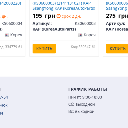
2142008220)
(KS0600003) (2141131021) KAP
(KS0600006
SsangYong KAP (KoreaAutoParts)
SsangYong 
0600004
KS0600003
KS0600006
195
грн
275
гр
 дн.
срок 2 дн.
KS0600004
Артикул:
KS0600003
Артикул:
s)
KAP (KoreaAutoParts)
KAP (Korea
Корея
Корея
од: 334779-61
Код: 339347-61
КУПИТЬ
КУПИТЬ
Ы
ГРАФИК РАБОТЫ
7-54
Пн-Пт: 9:00-18:00
Сб: выходной
онок
Вс: выходной
IN