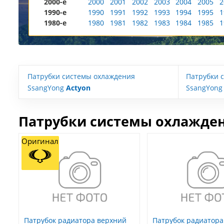
2000-е
2000
2001
2002
2003
2004
2005
2
1990-е
1990
1991
1992
1993
1994
1995
1
1980-е
1980
1981
1982
1983
1984
1985
1
Патрубки системы охлаждения
Патрубки 
SsangYong
Actyon
SsangYong
Патрубки системы охлажден
Оригинал
Патрубок радиатора верхний
Патрубок радиатор