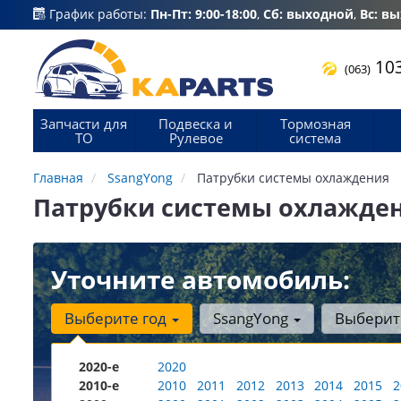
График работы:
Пн-Пт: 9:00-18:00
,
Сб: выходной
,
Вс: в
103
(063)
Запчасти для
Подвеска и
Тормозная
ТО
Рулевое
система
Главная
SsangYong
Патрубки системы охлаждения
Патрубки системы охлажден
Уточните автомобиль:
Выберите год
SsangYong
Выберит
2020-е
2020
2010-е
2010
2011
2012
2013
2014
2015
2