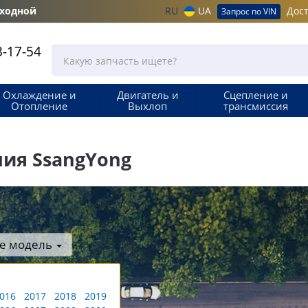
ыходной
RU
UA
Дост
Запрос по VIN
-17-54
Охлаждение и
Двигатель и
Сцепление и
Отопление
Выхлоп
трансмиссия
ия SsangYong
е модель
016
2017
2018
2019