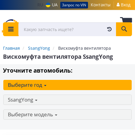
RU
UA
Контакты
Вход
Запрос по VIN
Главная
SsangYong
Вискомуфта вентилятора
Вискомуфта вентилятора SsangYong
Уточните автомобиль:
Выберите год
SsangYong
Выберите модель