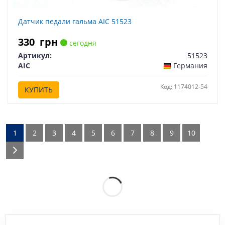
Датчик педали гальма AIC 51523
330
грн
сегодня
Артикул:
51523
AIC
Германия
Код: 1174012-54
КУПИТЬ
1
2
3
4
5
6
7
8
9
10