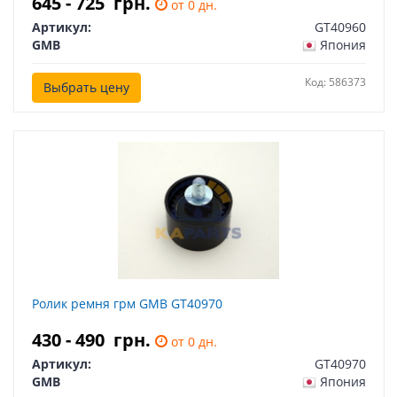
645 - 725
грн.
от 0 дн.
Артикул:
GT40960
GMB
Япония
Код: 586373
Выбрать цену
Ролик ремня грм GMB GT40970
430 - 490
грн.
от 0 дн.
Артикул:
GT40970
GMB
Япония