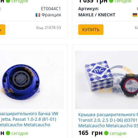
рн
1 035
грн
сегодня
сегодня
:
ET0044C1
Артикул:
Франция
MAHLE / KNECHT
Код: 21878-53
К
Ь
КУПИТЬ
расширительного бачка VW
Крышка расширительного б
, Jetta, Passat 1.0-2.8 (81-01)
Transit 2.0, 2.5 D (-06) (03701
Metalcaucho Metalcaucho
Metalcaucho Metalcaucho 0
рн
165
грн
сегодня
сегодня