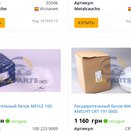
:
03506
Артикул:
cho
Испания
Metalcaucho
Код: 351933-19
Ко
Ь
КУПИТЬ
ельный бачок MEYLE 100
Расширительный бачок MA
KNECHT CRT 191 000S
рн
1 160
грн
сегодня
сегодня
:
100 223 0009
Артикул:
CR