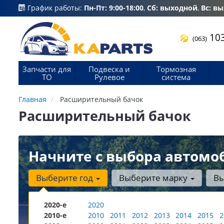
График работы:
Пн-Пт: 9:00-18:00
,
Сб: выходной
,
Вс: в
103
(063)
Запчасти для
Подвеска и
Тормозная
ТО
Рулевое
система
Главная
Расширительный бачок
Расширительный бачок
Начните с выбора автомо
Выберите год
Выберите марку
Вы
2020-е
2020
2010-е
2010
2011
2012
2013
2014
2015
2