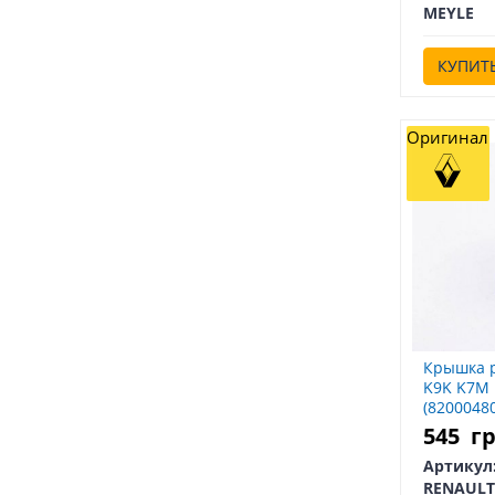
MEYLE
КУПИТ
Оригинал
Крышка р
K9K K7M 
(8200048
82000480
545
г
Артикул
RENAULT