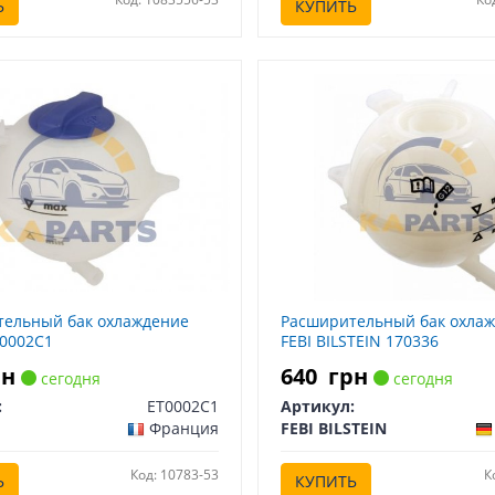
Ь
КУПИТЬ
ельный бак охлаждение
Расширительный бак охла
T0002C1
FEBI BILSTEIN 170336
рн
640
грн
сегодня
сегодня
:
ET0002C1
Артикул:
Франция
FEBI BILSTEIN
Код: 10783-53
К
Ь
КУПИТЬ