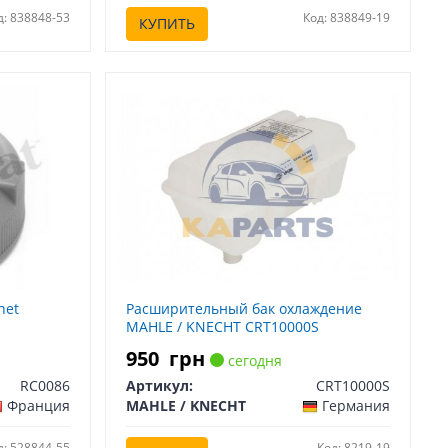
д: 838848-53
Код: 838849-19
КУПИТЬ
net
Расширительный бак охлаждение
MAHLE / KNECHT CRT10000S
950
грн
сегодня
RC0086
Артикул:
CRT10000S
Франция
MAHLE / KNECHT
Германия
д: 528844-55
Код: 8219-19