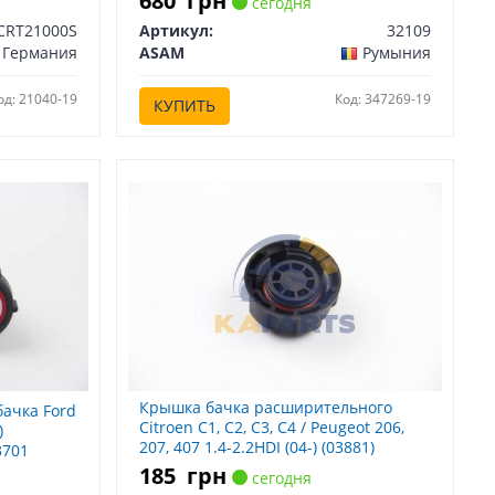
680
грн
сегодня
CRT21000S
Артикул:
32109
Германия
ASAM
Румыния
од: 21040-19
Код: 347269-19
КУПИТЬ
Крышка бачка расширительного
ачка Ford
Citroen C1, C2, C3, C4 / Peugeot 206,
)
207, 407 1.4-2.2HDI (04-) (03881)
3701
Metalcaucho Metalcaucho 03881
185
грн
сегодня