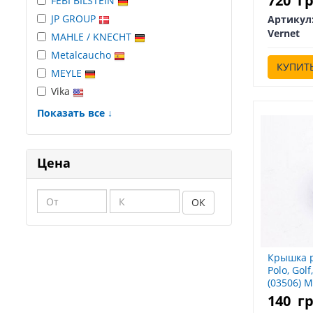
720
г
FEBI BILSTEIN
JP GROUP
Артикул
Vernet
MAHLE / KNECHT
Metalcaucho
КУПИТ
MEYLE
Vika
Показать все ↓
Цена
ОК
Крышка 
Polo, Golf
(03506) 
03506
140
г