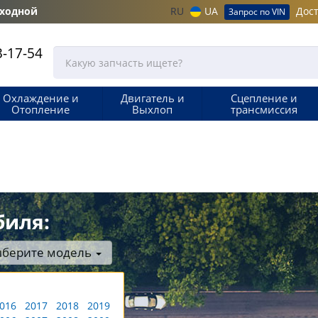
ыходной
RU
UA
Дост
Запрос по VIN
-17-54
Охлаждение и
Двигатель и
Сцепление и
Отопление
Выхлоп
трансмиссия
биля:
берите модель
016
2017
2018
2019