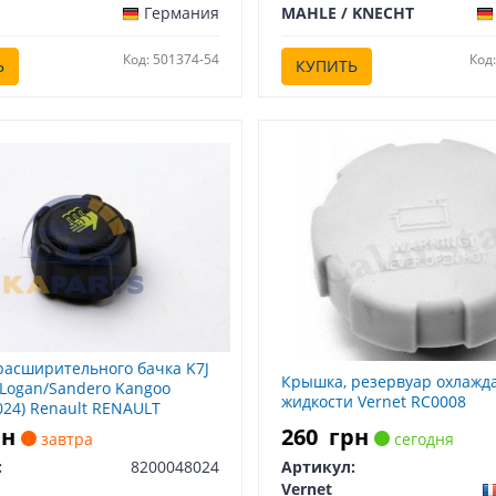
Германия
MAHLE / KNECHT
Код: 501374-54
Код
Ь
КУПИТЬ
асширительного бачка K7J
Крышка, резервуар охлаж
Logan/Sandero Kangoo
жидкости Vernet RC0008
024) Renault RENAULT
24
рн
260
грн
завтра
сегодня
:
8200048024
Артикул:
Vernet