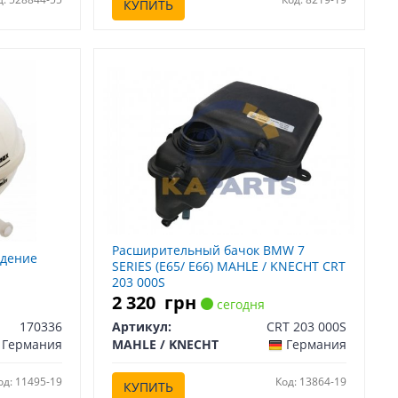
КУПИТЬ
Расширительный бачок BMW 7
ждение
SERIES (E65/ E66) MAHLE / KNECHT CRT
203 000S
2 320
грн
сегодня
170336
Артикул:
CRT 203 000S
Германия
MAHLE / KNECHT
Германия
од: 11495-19
Код: 13864-19
КУПИТЬ