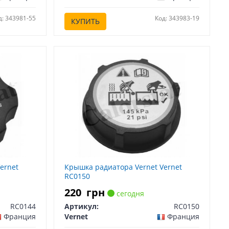
д: 343981-55
Код: 343983-19
КУПИТЬ
ernet
Крышка радиатора Vernet Vernet
RC0150
220
грн
сегодня
RC0144
Артикул:
RC0150
Франция
Vernet
Франция