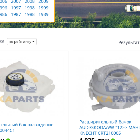
006
2007
2008
2009
996
1997
1998
1999
986
1987
1988
1989
ка:
по рейтингу
Результа
Расширительный бачок
ельный бак охлаждение
AUDI/SKODA/VW "12>> MAHL
T0044C1
KNECHT CRT21000S