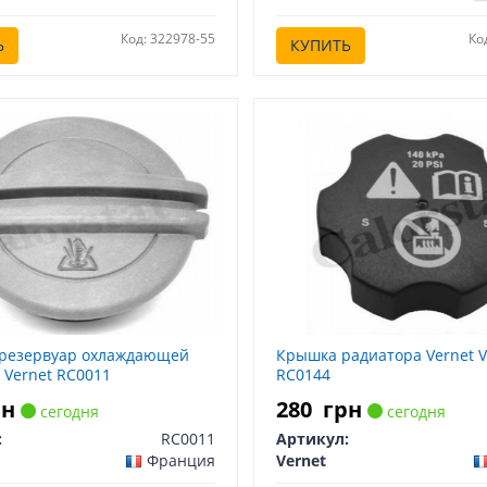
Код: 322978-55
Ко
Ь
КУПИТЬ
 резервуар охлаждающей
Крышка радиатора Vernet V
 Vernet RC0011
RC0144
рн
280
грн
сегодня
сегодня
:
RC0011
Артикул:
Франция
Vernet