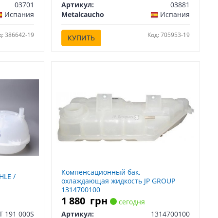
03701
Артикул:
03881
Испания
Metalcaucho
Испания
д: 386642-19
Код: 705953-19
КУПИТЬ
Компенсационный бак,
HLE /
охлаждающая жидкость JP GROUP
1314700100
1 880
грн
сегодня
T 191 000S
Артикул:
1314700100