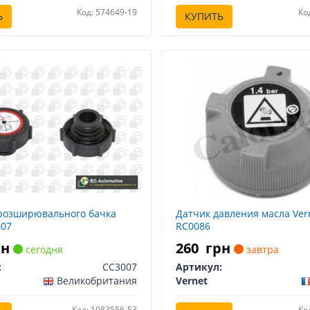
Код: 574649-19
Ко
Ь
КУПИТЬ
розширювального бачка
Датчик давления масла Ver
007
RC0086
рн
260
грн
сегодня
завтра
:
CC3007
Артикул:
Великобритания
Vernet
Код: 1083556-53
Ко