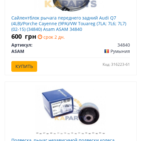
Сайлентблок рычага переднего задний Audi Q7
(4LB)/Porche Cayenne (9PA)/VW Touareg (7LA; 7L6; 7L7)
(02-15) (34840) Asam ASAM 34840
600
грн
срок 2 дн.
Артикул:
34840
ASAM
Румыния
Код: 316223-61
КУПИТЬ
Подвеска, рычаг независимой подвески колеса