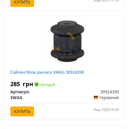
Код: 455777-53
КУПИТЬ
Сайлентблок рычага SWAG 30924390
285
грн
сегодня
Артикул:
30924390
SWAG
Германия
Код: 532513-53
КУПИТЬ