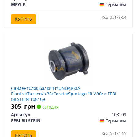
MEYLE
Германия
Код: 35179-54
КУПИТЬ
Сайлентблок балки HYUNDAI/KIA
Elantra/Tucson/ix35/Cerato/Sportage "R \\90>> FEBI
BILSTEIN 108109
305
грн
сегодня
Артикул:
108109
FEBI BILSTEIN
Германия
Код: 56131-55
КУПИТЬ