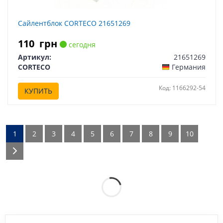
Сайлентблок CORTECO 21651269
110
грн
сегодня
Артикул:
21651269
CORTECO
Германия
Код: 1166292-54
КУПИТЬ
1
2
3
4
5
6
7
8
9
10