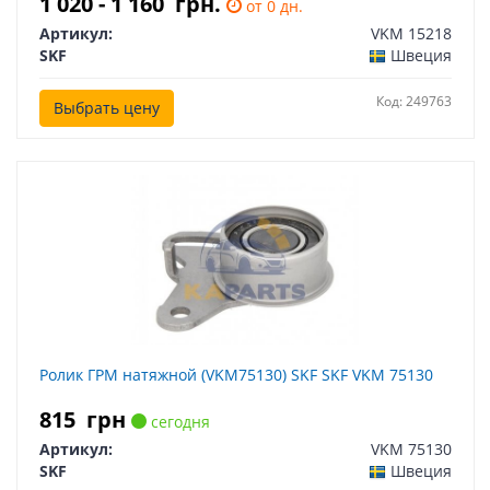
1 020 - 1 160
грн.
от 0 дн.
Артикул:
VKM 15218
SKF
Швеция
Код: 249763
Выбрать цену
Ролик ГРМ натяжной (VKM75130) SKF SKF VKM 75130
815
грн
сегодня
Артикул:
VKM 75130
SKF
Швеция