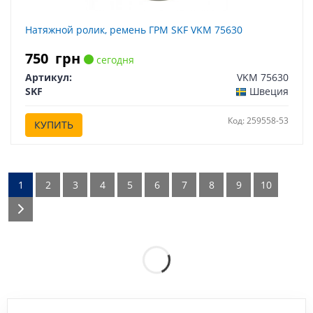
Натяжной ролик, ремень ГРМ SKF VKM 75630
750
грн
сегодня
Артикул:
VKM 75630
SKF
Швеция
Код: 259558-53
КУПИТЬ
1
2
3
4
5
6
7
8
9
10