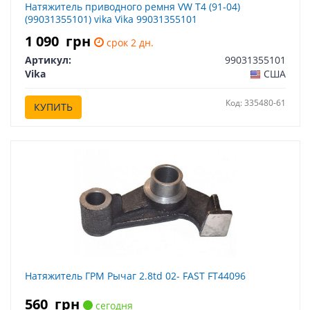
Натяжитель приводного ремня VW T4 (91-04)
(99031355101) vika Vika 99031355101
1 090
грн
срок 2 дн.
Артикул:
99031355101
Vika
США
Код: 335480-61
КУПИТЬ
Натяжитель ГРМ Рычаг 2.8td 02- FAST FT44096
560
грн
сегодня